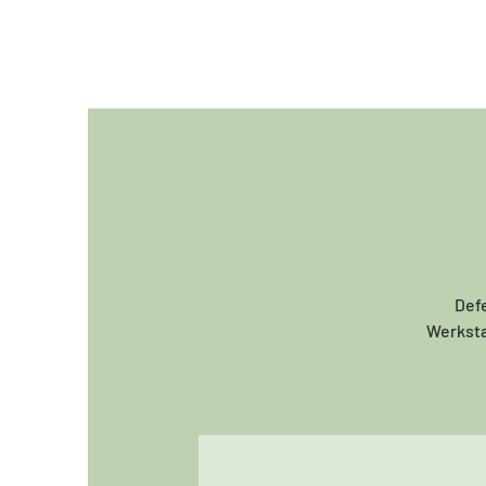
Defe
Werksta