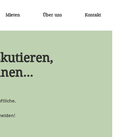
Mieten
Über uns
Kontakt
skutieren,
nen...
ftliche,
melden!