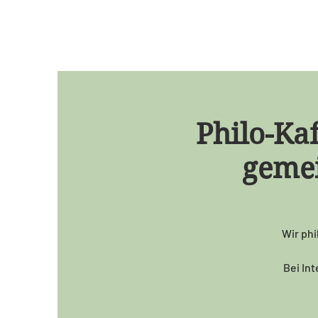
Philo-Kaf
gemei
Wir phi
Bei In