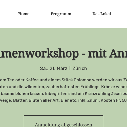
Home
Programm
Das Lokal
umenworkshop - mit A
Sa., 21. März
  |  
Zürich
nem Tee oder Kaffee und einem Stück Colomba werden wir aus 
üten und die wildesten, zauberhaftesten Frühlings-Kränze wind
bäume blühen lassen. Inbegriffen sind ein Kranzrohling 35cm od
eige, Blätter, Blüten aller Art, Eier etc. inkl. Znüni. Kosten Fr. 50
Anmeldung abgeschlossen