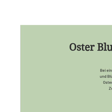
Oster Bl
Bei ei
und Bl
Oster
Zw