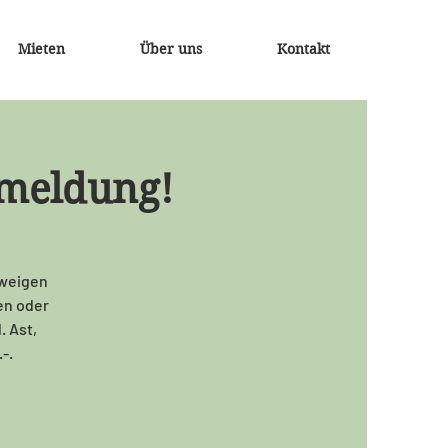
Mieten
Über uns
Kontakt
nmeldung!
Zweigen
en oder
. Ast,
.-.