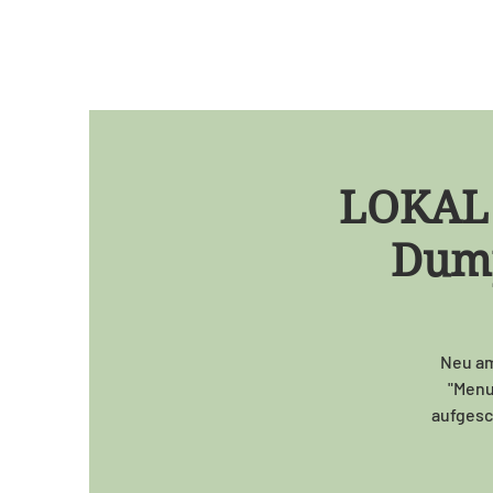
LOKAL 
Dump
Neu am
"Menu 
aufgesch