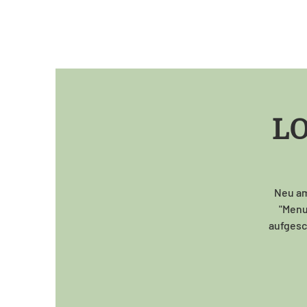
LO
Neu am
"Menu 
aufgesch