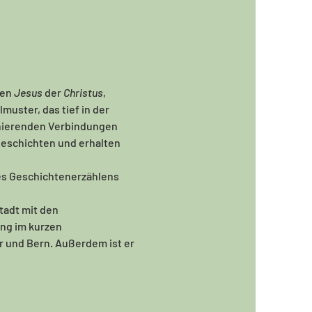
en 
Jesus 
der 
Christus
, 
uster, das tief in der 
inierenden Verbindungen 
eschichten und erhalten 
des Geschichtenerzählens 
adt mit den 
ng im kurzen 
r und Bern. Außerdem ist er 