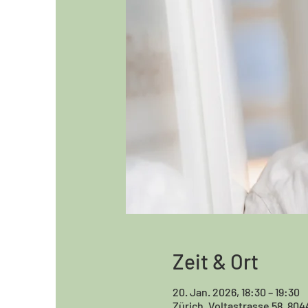
Zeit & Ort
20. Jan. 2026, 18:30 – 19:30
Zürich, Voltastrasse 58, 804