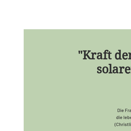
"Kraft der
solare
Die Fr
die leb
(Christ