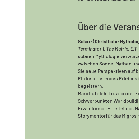
Über die Veran
Solare (Christliche Mythol
Terminator 1
, 
The Matrix
, 
E.T.
solaren Mythologie verwurze
zwischen Sonne, Mythen und
Sie neue Perspektiven auf 
Ein inspirierendes Erlebnis 
begeistern.
Marc Lutz lehrt u. a. an d
Schwerpunkten Worldbuildin
Erzählformat.Er
 leitet das
Storymentorfür das Migros K