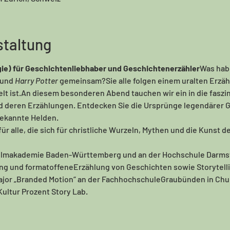
staltung
ogie) für Geschichtenliebhaber und Geschichtenerzähler
Was hab
 und 
Harry Potter
 gemeinsam?Sie alle folgen einem uralten Erzählm
lt ist.An diesem besonderen Abend tauchen wir ein in die fasz
 deren Erzählungen. Entdecken Sie die Ursprünge legendärer G
bekannte Helden.
für alle, die sich für christliche Wurzeln, Mythen und die Kunst 
er Filmakademie Baden-Württemberg und an der Hochschule Darmst
g und formatoffeneErzählung von Geschichten sowie Storytelli
 Major „Branded Motion“ an der FachhochschuleGraubünden in Chu
ultur Prozent Story Lab.